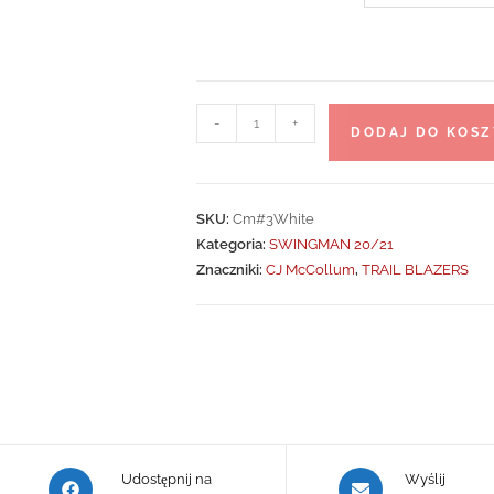
ilość
-
+
DODAJ DO KOSZ
CJ
McCollum
#3
SKU:
Cm#3White
Portland
Kategoria:
SWINGMAN 20/21
Trail
Znaczniki:
CJ McCollum
,
TRAIL BLAZERS
Blazers
SWINGMAN
Opens
Opens
Udostępnij na
Wyślij