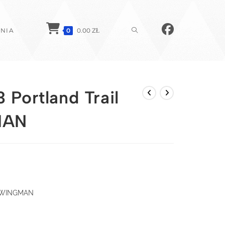
TOGGLE
NIA
0
0.00
ZŁ
WEBSITE
Portland Trail
MAN
SEARCH
s SWINGMAN