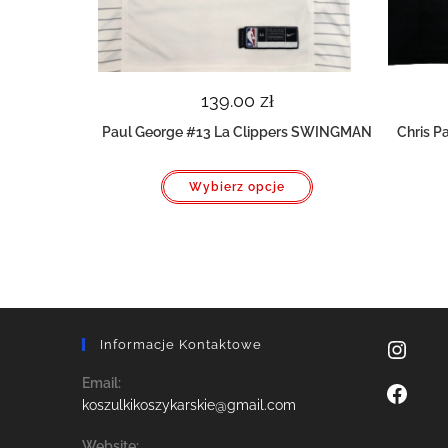
139.00
zł
Paul George #13 La Clippers SWINGMAN
Chris 
Ten
Wybierz opcje
produkt
ma
wiele
wariantów.
Opcje
można
wybrać
na
stronie
produktu
Informacje Kontaktowe
Instagra
Email:
Facebook
Opens
koszulkikoszykarskie@gmail.com
in
your
Website: