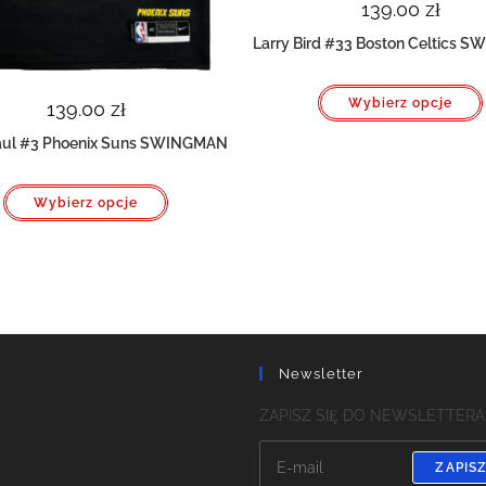
139.00
zł
Larry Bird #33 Boston Celtics 
Wybierz opcje
139.00
zł
Paul #3 Phoenix Suns SWINGMAN
Ten
Wybierz opcje
produkt
ma
wiele
wariantów.
Opcje
można
wybrać
na
stronie
produktu
Newsletter
m
ZAPISZ SIĘ DO NEWSLETTERA
ZAPISZ