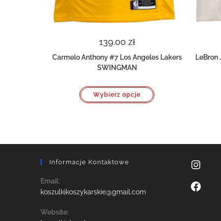
139.00
zł
Carmelo Anthony #7 Los Angeles Lakers
LeBron 
SWINGMAN
Ten
Wybierz opcje
produkt
ma
wiele
wariantów.
Opcje
można
wybrać
na
stronie
produktu
Informacje Kontaktowe
Instagra
Email:
Facebook
Opens
koszulkikoszykarskie@gmail.com
in
your
Website:
application