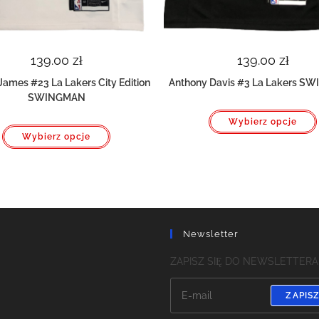
139.00
zł
139.00
zł
James #23 La Lakers City Edition
Anthony Davis #3 La Lakers 
SWINGMAN
Wybierz opcje
Ten
Wybierz opcje
produkt
ma
wiele
wariantów.
Opcje
można
wybrać
na
stronie
produktu
Newsletter
m
ZAPISZ SIĘ DO NEWSLETTERA
ZAPISZ