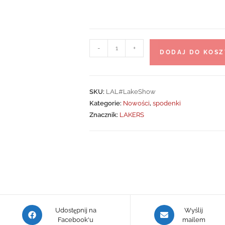
ilość
-
+
DODAJ DO KOSZ
Spodenki
Los
Angeles
SKU:
LAL#LakeShow
Lakers
Kategorie:
Nowości
,
spodenki
LakeShow
Znacznik:
LAKERS
Opens
Opens
Udostępnij na
Wyślij
in
Facebook'u
in
mailem