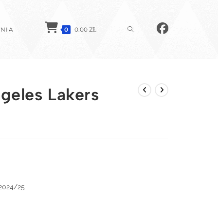
TOGGLE
NIA
0
0.00
ZŁ
WEBSITE
geles Lakers
SEARCH
 2024/25