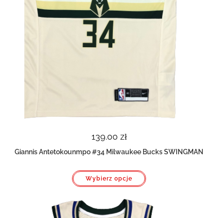
139.00
zł
Giannis Antetokounmpo #34 Milwaukee Bucks SWINGMAN
Ten
Wybierz opcje
produkt
ma
wiele
wariantów.
Opcje
można