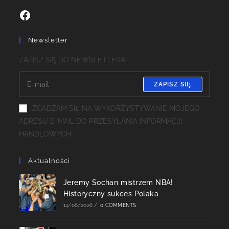
Facebook
Newsletter
ZAPISZ SIĘ DO NEWSLETTERA!
ZAPISZ SIĘ
ZGADZAM SIĘ NA WYKORZYSTYWANIE MOJEGO
ADRESU E-MAIL DO PRZESYŁANIA INFORMACJI
HANDLOWYCH
Aktualności
Jeremy Sochan mistrzem NBA!
Historyczny sukces Polaka
14/06/2026
/
0 COMMENTS