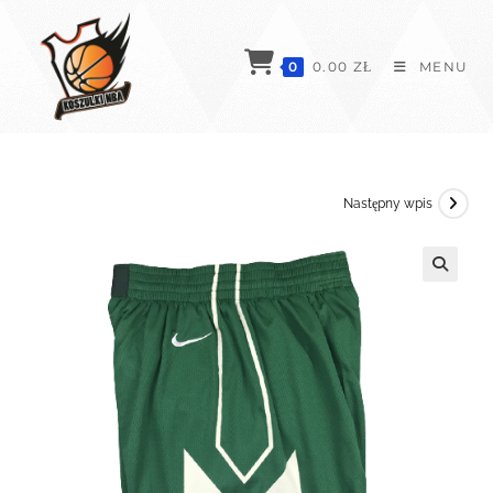
Koniec
treści
0
0.00
ZŁ
MENU
Następny wpis