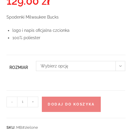
129.00
zł
Spodenki Milwaukee Bucks
logo i napis oficjalna czcionka
100% poliester
Wybierz opcję
ROZMIAR
ilość
-
+
DODAJ DO KOSZYKA
Spodenki
Milwaukee
Bucks
SKU:
MB#zielone