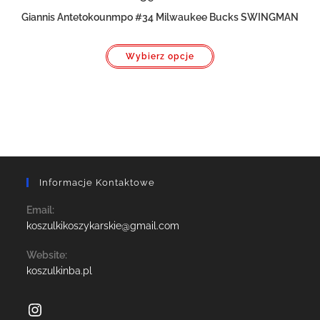
Giannis Antetokounmpo #34 Milwaukee Bucks SWINGMAN
Ten
Wybierz opcje
produkt
ma
wiele
wariantów.
Opcje
można
wybrać
na
stronie
produktu
Informacje Kontaktowe
Email:
Opens
koszulkikoszykarskie@gmail.com
in
your
Website:
application
koszulkinba.pl
Instagram