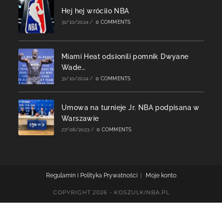
Hej hej wróciło NBA
31/10/2024
/
0 COMMENTS
Miami Heat odsłonili pomnik Dwyane
Wade…
31/10/2024
/
0 COMMENTS
Umowa na turnieje Jr. NBA podpisana w
Warszawie
27/08/2023
/
0 COMMENTS
Regulamin i Polityka Prywatności
Moje konto
COPYRIGHT 2026 - KOSZULKINBA.PL