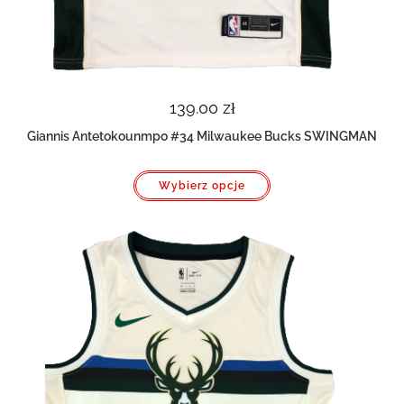
139.00
zł
Giannis Antetokounmpo #34 Milwaukee Bucks SWINGMAN
Ten
Wybierz opcje
produkt
ma
wiele
wariantów.
Opcje
można
wybrać
na
stronie
produktu