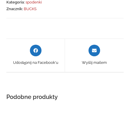
Kategoria:
spodenki
Znacznik:
BUCKS
Opens
Opens
in
in
a
a
Udostępnij na Facebook'u
Wyślij mailem
new
new
window
window
Podobne produkty